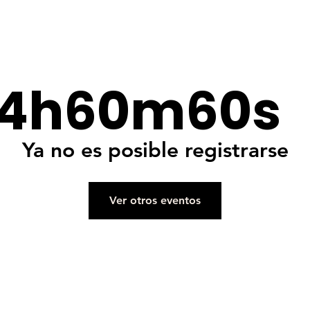
ro Creativo
Open Day
Ponentes
Becas
Universi
4h
60m
60s
Ya no es posible registrarse
Ver otros eventos