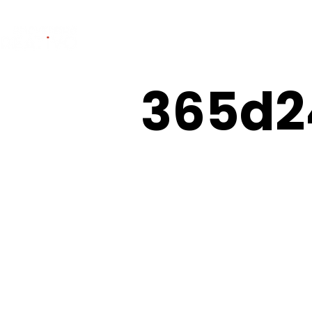
Inicio
Encuent
365d
2